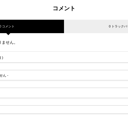
コメント
0 コメント
0 トラックバ
りません。
 )
せん -