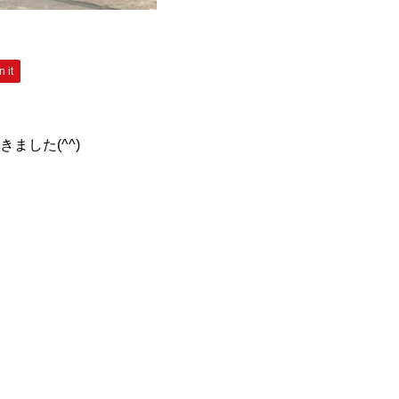
n it
した(^^)