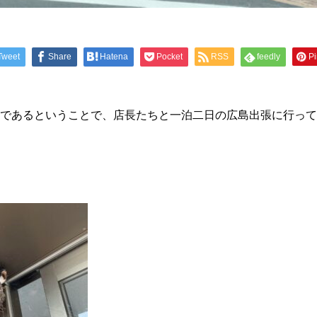
Tweet
Share
Hatena
Pocket
RSS
feedly
Pi
であるということで、店長たちと一泊二日の広島出張に行ってきま