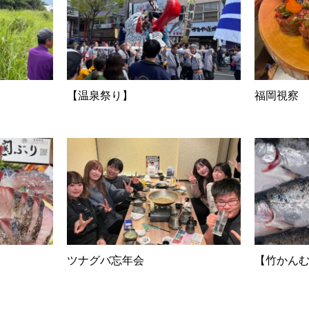
【温泉祭り】
福岡視察
ツナグバ忘年会
【竹かん