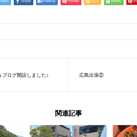
Tweet
Share
Hatena
Pocket
RSS
feedly
Pi
＆ブログ開設しました♪
広島出張②
関連記事